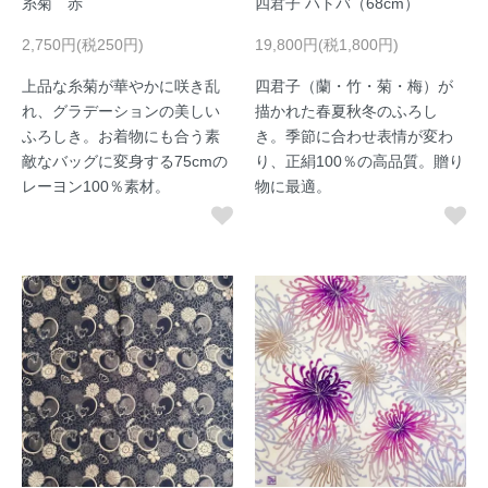
糸菊 赤
四君子 ハトバ（68cm）
2,750円(税250円)
19,800円(税1,800円)
上品な糸菊が華やかに咲き乱
四君子（蘭・竹・菊・梅）が
れ、グラデーションの美しい
描かれた春夏秋冬のふろし
ふろしき。お着物にも合う素
き。季節に合わせ表情が変わ
敵なバッグに変身する75cmの
り、正絹100％の高品質。贈り
レーヨン100％素材。
物に最適。