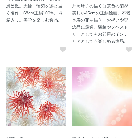
風呂敷。大輪一輪菊を凛と描
片岡球子の描く白茶色の菊が
く名作、68cm正絹100%。桐
美しい45cmの正絹絵画。不老
箱入り。美学を楽しむ逸品。
長寿の花を描き、お祝いや記
念品に最適。額装やタペスト
リーとしてもお部屋のインテ
リアとしても楽しめる逸品。