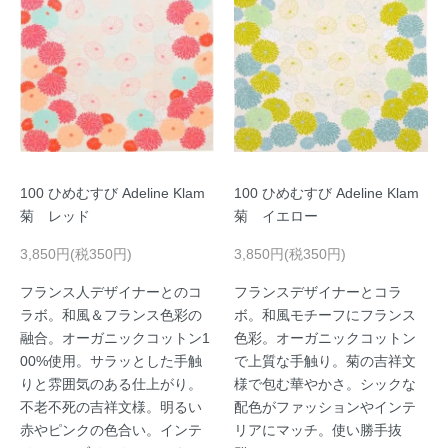
100 ひめむすび Adeline Klam
100 ひめむすび Adeline Klam
菊 レッド
菊 イエロー
3,850円(税350円)
3,850円(税350円)
フランス人デザイナーとのコ
フランスデザイナーとコラ
ラボ。和風＆フランス色彩の
ボ。和風モチーフにフランス
融合。オーガニックコットン1
色彩。オーガニックコットン
00%使用。サラッとした手触
で上質な手触り。菊の吉祥文
りと雰囲気のある仕上がり。
様で包む華やかさ。シックな
不老不死の吉祥文様。明るい
配色がファッションやインテ
赤やピンクの色合い。インテ
リアにマッチ。使い勝手抜