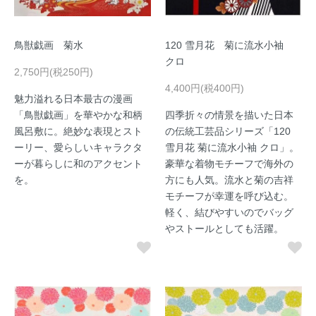
鳥獣戯画 菊水
120 雪月花 菊に流水小袖
クロ
2,750円(税250円)
4,400円(税400円)
魅力溢れる日本最古の漫画
「鳥獣戯画」を華やかな和柄
四季折々の情景を描いた日本
風呂敷に。絶妙な表現とスト
の伝統工芸品シリーズ「120
ーリー、愛らしいキャラクタ
雪月花 菊に流水小袖 クロ」。
ーが暮らしに和のアクセント
豪華な着物モチーフで海外の
を。
方にも人気。流水と菊の吉祥
モチーフが幸運を呼び込む。
軽く、結びやすいのでバッグ
やストールとしても活躍。