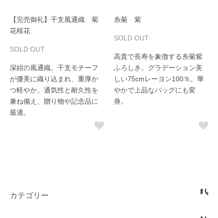
【完売御礼】干支風通織 菊
糸菊 紫
花桜花
SOLD OUT
SOLD OUT
高貴で長寿を象徴する糸菊紫
深紺の風通織。干支モチーフ
ふろしき。グラデーション美
が優美に織り込まれ、重厚か
しい75cmレーヨン100％。華
つ軽やか。通気性と耐久性を
やかで上品なバッグにも変
兼ね備え、贈り物や記念品に
身。
最適。
カテゴリー