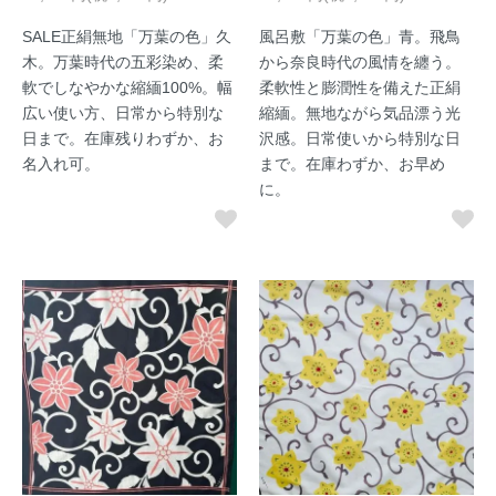
SALE正絹無地「万葉の色」久
風呂敷「万葉の色」青。飛鳥
木。万葉時代の五彩染め、柔
から奈良時代の風情を纏う。
軟でしなやかな縮緬100%。幅
柔軟性と膨潤性を備えた正絹
広い使い方、日常から特別な
縮緬。無地ながら気品漂う光
日まで。在庫残りわずか、お
沢感。日常使いから特別な日
名入れ可。
まで。在庫わずか、お早め
に。