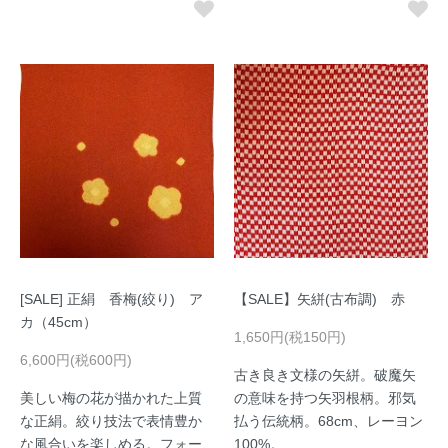
[SALE] 正絹 香梅(絞り) ア
【SALE】矢絣(古布調) 赤
カ（45cm）
1,650円(税150円)
6,600円(税600円)
古き良き文様の矢絣。破魔矢
美しい梅の花が描かれた上質
の意味を持つ矢羽根柄。邪気
な正絹。絞り技法で表情豊か
払う伝統柄。68cm、レーヨン
な風合いを楽しめる。フォー
100%。