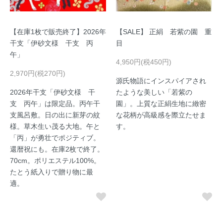
【在庫1枚で販売終了】2026年
【SALE】 正絹 若紫の園 重
干支「伊砂文様 干支 丙
目
午」
4,950円(税450円)
2,970円(税270円)
源氏物語にインスパイアされ
2026年干支「伊砂文様 干
たような美しい「若紫の
支 丙午」は限定品。丙午干
園」。上質な正絹生地に緻密
支風呂敷。日の出に新芽の紋
な花柄が高級感を際立たせま
様。草木生い茂る大地。午と
す。
「丙」が勇壮でポジティブ。
還暦祝にも。在庫2枚で終了。
70cm。ポリエステル100%。
たとう紙入りで贈り物に最
適。