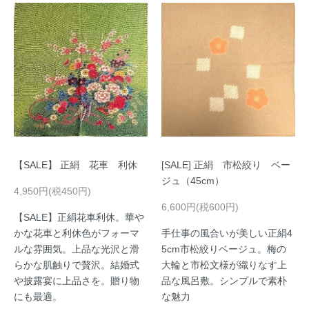
【SALE】 正絹 花車 利休
[SALE] 正絹 市松絞り ベー
ジュ（45cm）
4,950円(税450円)
6,600円(税600円)
【SALE】正絹花車利休。華や
かな花車と利休色がフォーマ
手仕事の風合いが美しい正絹4
ルな雰囲気。上品な光沢と滑
5cm市松絞りベージュ。梅の
らかな肌触りで贅沢。結婚式
大輪と市松文様が織りなす上
や披露宴に上品さを。贈り物
品な風呂敷。シンプルで素朴
にも最適。
な魅力