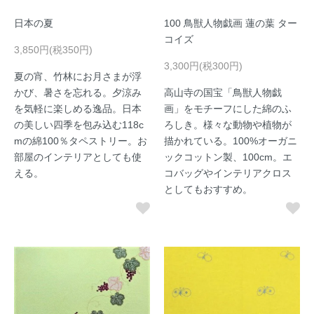
日本の夏
100 鳥獣人物戯画 蓮の葉 ター
コイズ
3,850円(税350円)
3,300円(税300円)
夏の宵、竹林にお月さまが浮
かび、暑さを忘れる。夕涼み
高山寺の国宝「鳥獣人物戯
を気軽に楽しめる逸品。日本
画」をモチーフにした綿のふ
の美しい四季を包み込む118c
ろしき。様々な動物や植物が
mの綿100％タペストリー。お
描かれている。100%オーガニ
部屋のインテリアとしても使
ックコットン製、100cm。エ
える。
コバッグやインテリアクロス
としてもおすすめ。