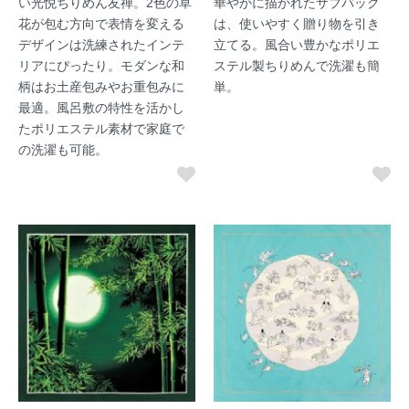
い光悦ちりめん友禅。2色の草
華やかに描かれたサブバッグ
花が包む方向で表情を変える
は、使いやすく贈り物を引き
デザインは洗練されたインテ
立てる。風合い豊かなポリエ
リアにぴったり。モダンな和
ステル製ちりめんで洗濯も簡
柄はお土産包みやお重包みに
単。
最適。風呂敷の特性を活かし
たポリエステル素材で家庭で
の洗濯も可能。