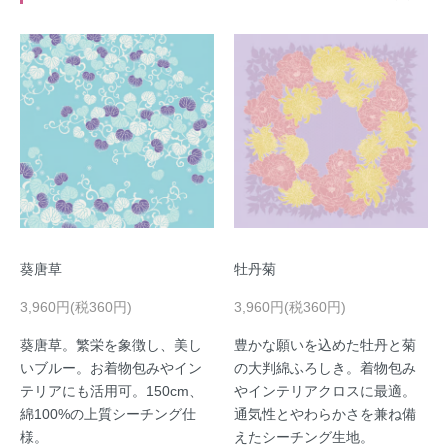
葵唐草
牡丹菊
3,960円(税360円)
3,960円(税360円)
葵唐草。繁栄を象徴し、美し
豊かな願いを込めた牡丹と菊
いブルー。お着物包みやイン
の大判綿ふろしき。着物包み
テリアにも活用可。150cm、
やインテリアクロスに最適。
綿100%の上質シーチング仕
通気性とやわらかさを兼ね備
様。
えたシーチング生地。