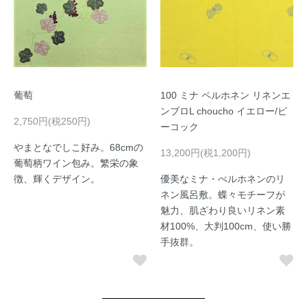
葡萄
100 ミナ ペルホネン リネンエ
ンブロL choucho イエロー/ピ
2,750円(税250円)
ーコック
やまとなでしこ好み。68cmの
13,200円(税1,200円)
葡萄柄ワイン包み。繁栄の象
徴、輝くデザイン。
優美なミナ・ぺルホネンのリ
ネン風呂敷。蝶々モチーフが
魅力、肌ざわり良いリネン素
材100%、大判100cm、使い勝
手抜群。