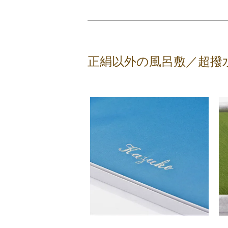
正絹以外の風呂敷／超撥