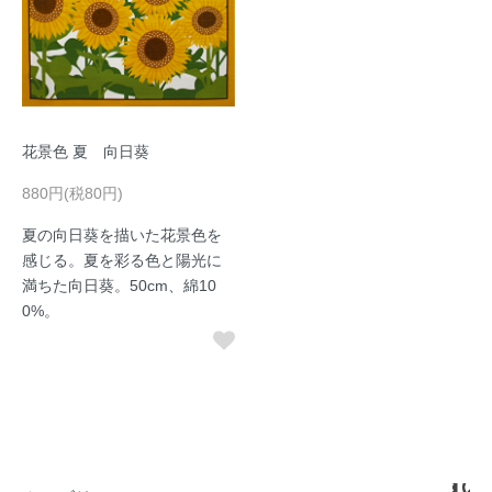
花景色 夏 向日葵
880円(税80円)
夏の向日葵を描いた花景色を
感じる。夏を彩る色と陽光に
満ちた向日葵。50cm、綿10
0%。