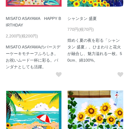
MISATO ASAYAMA HAPPY B
シャンタン 盛夏
IRTHDAY
770円(税70円)
2,200円(税200円)
煌めく夏の夜を彩る「シャン
MISATO ASAYAMAのバースデ
タン 盛夏」。ひまわりと花火
ーケーキモチーフふろしき。
が融合し、魅力溢れる一枚。5
お祝いムード一杯に彩る。バ
0cm、綿100%。
ンダナとしても活躍。