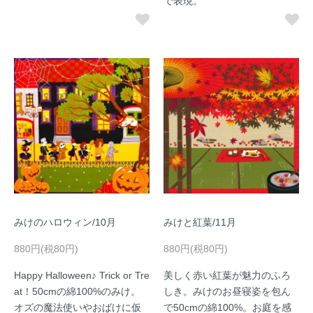
で表現。
みけのハロウィン/10月
みけと紅葉/11月
880円(税80円)
880円(税80円)
Happy Halloween♪ Trick or Tre
美しく赤い紅葉が魅力のふろ
at！50cmの綿100%のみけ。
しき。みけのお昼寝姿を包ん
オズの魔法使いやおばけに仮
で50cmの綿100%。お庭を感