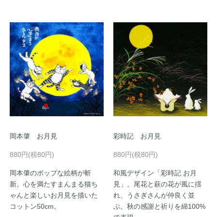
岡本肇 お月見
彩時記 お月見
880円(税80円)
880円(税80円)
岡本肇のポップな絵柄が斬
和風デザイン「彩時記 お月
新。心を満たすまんまる猫ち
見」。尾花と萩の花が風に揺
ゃんと楽しいお月見を描いた
れ、うさぎさんが仲良く並
コットン50cm。
ぶ。秋の感謝と祈りを綿100%