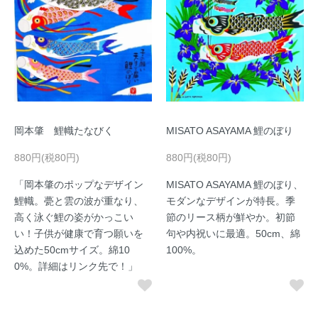
岡本肇 鯉幟たなびく
MISATO ASAYAMA 鯉のぼり
880円(税80円)
880円(税80円)
「岡本肇のポップなデザイン
MISATO ASAYAMA 鯉のぼり、
鯉幟。甍と雲の波が重なり、
モダンなデザインが特長。季
高く泳ぐ鯉の姿がかっこい
節のリース柄が鮮やか。初節
い！子供が健康で育つ願いを
句や内祝いに最適。50cm、綿
込めた50cmサイズ。綿10
100%。
0%。詳細はリンク先で！」