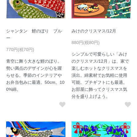
シャンタン 鯉のぼり ブル
みけのクリスマス/12月
ー
880円(税80円)
770円(税70円)
シンプルで可愛らしい「みけ
青空に舞う大きな鯉のぼり。
のクリスマス/12月」は、家で
勢い満点のデザインが心を躍
楽しむホットなクリスマスを
らせる。季節のインテリアや
演出。綿素材でお気軽に使用
お弁当包みに最適。50cm。10
可能。プチギフトにも最適。
0%綿。
お部屋に飾ってクリスマス気
分を盛り上げよう。