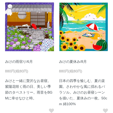
みけの雨宿り/6月
みけの夏休み/8月
880円(税80円)
880円(税80円)
みけと一緒に贅沢なお昼寝。
日本の四季を愉しむ、夏の楽
紫陽花咲く雨の日、美しい季
園。さわやかな風に揺れるパ
節のタペストリー。雨音をBG
ラソル。みけのお昼寝シーン
Mに幸せなひと時。
を描いた、夏休みの一枚。50c
m 綿100%