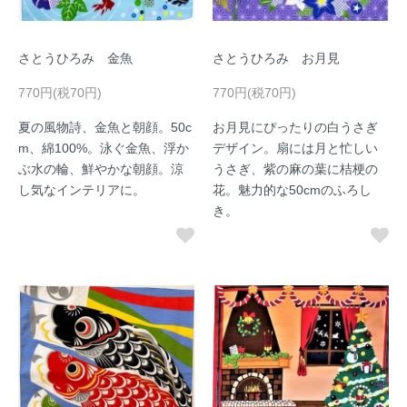
さとうひろみ 金魚
さとうひろみ お月見
770円(税70円)
770円(税70円)
夏の風物詩、金魚と朝顔。50c
お月見にぴったりの白うさぎ
m、綿100%。泳ぐ金魚、浮か
デザイン。扇には月と忙しい
ぶ水の輪、鮮やかな朝顔。涼
うさぎ、紫の麻の葉に桔梗の
し気なインテリアに。
花。魅力的な50cmのふろし
き。