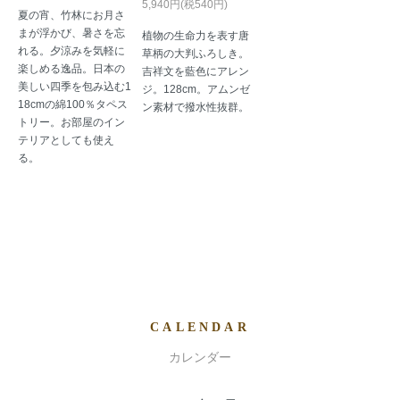
5,940円(税540円)
夏の宵、竹林にお月さ
まが浮かび、暑さを忘
植物の生命力を表す唐
れる。夕涼みを気軽に
草柄の大判ふろしき。
楽しめる逸品。日本の
吉祥文を藍色にアレン
美しい四季を包み込む1
ジ。128cm。アムンゼ
18cmの綿100％タペス
ン素材で撥水性抜群。
トリー。お部屋のイン
テリアとしても使え
る。
CALENDAR
カレンダー