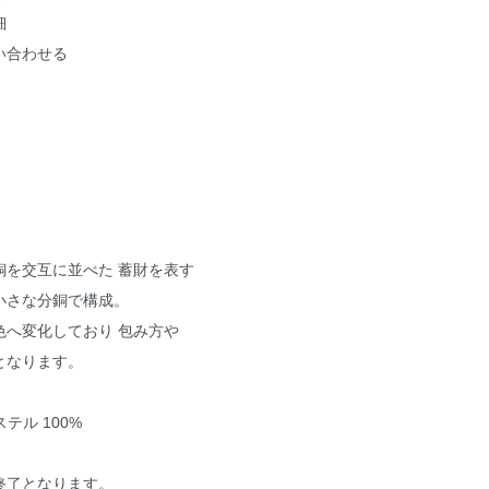
細
い合わせる
銅を交互に並べた 蓄財を表す
小さな分銅で構成。
色へ変化しており 包み方や
となります。
テル 100%
終了となります。