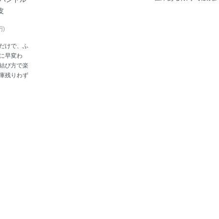
皮
円)
だけで、ふ
に早変わ
結び方で楽
庫残りわず