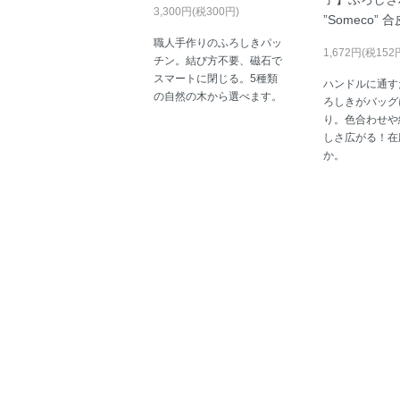
3,300円(税300円)
”Someco” 合
職人手作りのふろしきパッ
1,672円(税152
チン。結び方不要、磁石で
スマートに閉じる。5種類
ハンドルに通す
の自然の木から選べます。
ろしきがバッグ
り。色合わせや
しさ広がる！在
か。