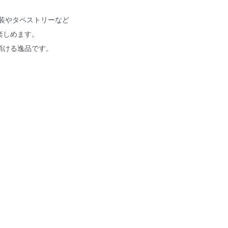
額装やタペストリーなど
楽しめます。
頂ける逸品です。