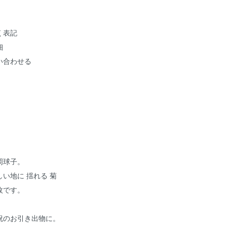
く表記
細
い合わせる
岡球子。
い地に 揺れる 菊
枚です。
祝のお引き出物に。