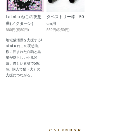
LaLaLu ねこの夜想
タペストリー棒 50
曲(ノクターン)
cm用
880円(税80円)
550円(税50円)
地域猫活動を支援するL
aLaLu ねこの夜想曲。
桜に囲まれた白猫と黒
猫が愛らしい小風呂
敷。優しい素材で50c
m。購入で猫（犬）の
支援につながる。
CALENDAR