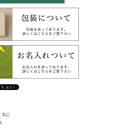
く表記
細