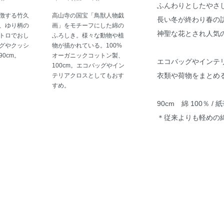
ふんわりとしたやさ
徴する竹久
高山寺の国宝「鳥獣人物戯
長い冬が終わり春の
、ゆり柄の
画」をモチーフにした綿の
神聖な花とされ人気
トロでおし
ふろしき。様々な動物や植
グやクッシ
物が描かれている。100%
0cm。
オーガニックコットン製、
エコバッグやインテ
100cm。エコバッグやイン
衣類や荷物をまとめ
テリアクロスとしてもおす
すめ。
90cm 綿 100％ / 
＊従来よりも軽めの