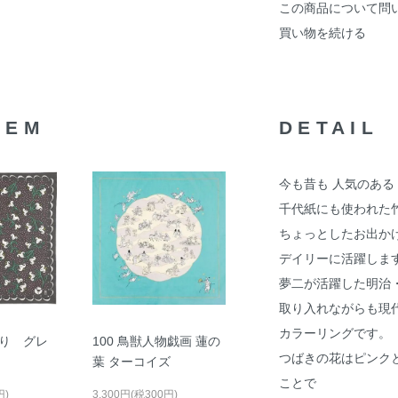
この商品について問
買い物を続ける
TEM
DETAIL
今も昔も 人気のある
千代紙にも使われた
ちょっとしたお出か
デイリーに活躍しま
夢二が活躍した明治
取り入れながらも現
カラーリングです。
り グレ
100 鳥獣人物戯画 蓮の
つばきの花はピンク
葉 ターコイズ
ことで
円)
3,300円(税300円)