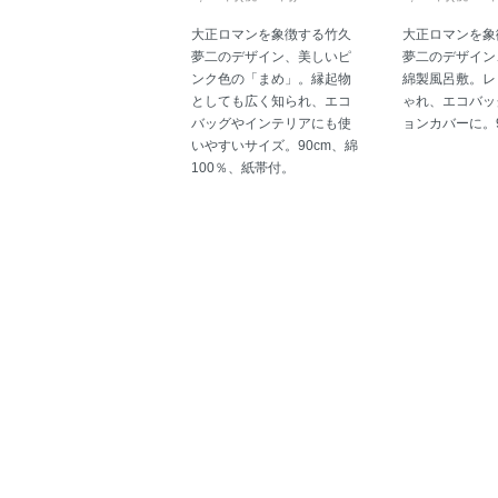
大正ロマンを象徴する竹久
大正ロマンを象
夢二のデザイン、美しいピ
夢二のデザイン
ンク色の「まめ」。縁起物
綿製風呂敷。レ
としても広く知られ、エコ
ゃれ、エコバッ
バッグやインテリアにも使
ョンカバーに。9
いやすいサイズ。90cm、綿
100％、紙帯付。