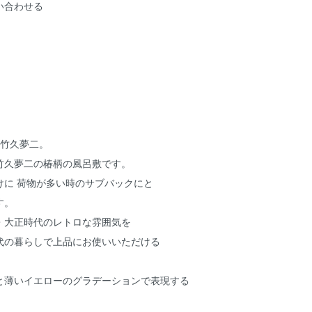
い合わせる
 竹久夢二。
竹久夢二の椿柄の風呂敷です。
けに 荷物が多い時のサブバックにと
す。
・大正時代のレトロな雰囲気を
代の暮らしで上品にお使いいただける
と薄いイエローのグラデーションで表現する