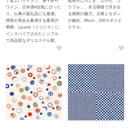
丁度よいサイズで、菓子折や
超撥水ふろしき「ながれ カ
ワイン、日本酒4合瓶にぴった
ラフル」。水玉模様で浮き出
り。仏事の返礼品にも最適。
る無限の魅力。古典とモダン
情熱や再会を象徴する曼珠沙
が融合。96cm。100％ポリエ
華柄、Lycoris（リコリス）に
ステル。
インスパイアされたシンプル
で高品質なポリエステル製。