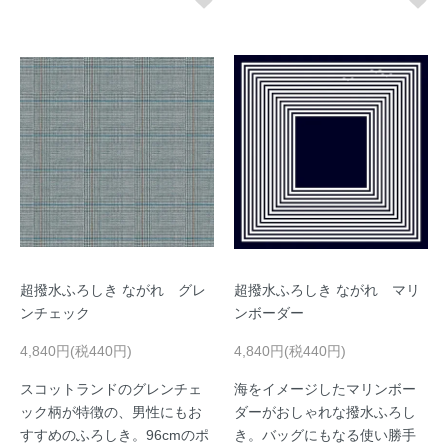
超撥水ふろしき ながれ グレ
超撥水ふろしき ながれ マリ
ンチェック
ンボーダー
4,840円(税440円)
4,840円(税440円)
スコットランドのグレンチェ
海をイメージしたマリンボー
ック柄が特徴の、男性にもお
ダーがおしゃれな撥水ふろし
すすめのふろしき。96cmのポ
き。バッグにもなる使い勝手