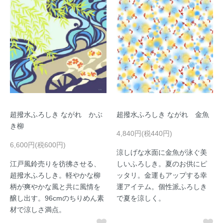
超撥水ふろしき ながれ かぶ
超撥水ふろしき ながれ 金魚
き柳
4,840円(税440円)
6,600円(税600円)
涼しげな水面に金魚が泳ぐ美
江戸風鈴売りを彷彿させる、
しいふろしき。夏のお供にピ
超撥水ふろしき。軽やかな柳
ッタリ。金運もアップする幸
柄が爽やかな風と共に風情を
運アイテム。個性派ふろしき
醸し出す。96cmのちりめん素
で夏を涼しく。
材で涼しさ満点。