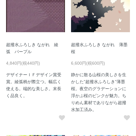
超撥水ふろしき ながれ 綾
超撥水ふろしき ながれ 薄墨
弧 パープル
桜
4,840円(税440円)
6,600円(税600円)
デザイナーＩＦデザイン賞受
静かに散る山桜の美しさを生
賞。綾弧柄が際立つ。幅広く
かした”超撥水ふろしき”薄墨
使える。端的な美しさ。末長
桜。夜空のグラデーションに
く品良く。
浮かぶ桜のピンクが魅力。ち
りめん素材でありながら超撥
水加工済み。