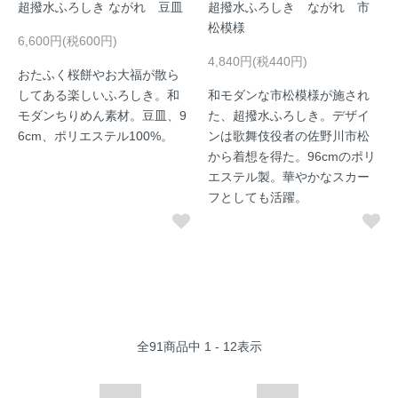
超撥水ふろしき ながれ 豆皿
超撥水ふろしき ながれ 市
松模様
6,600円(税600円)
4,840円(税440円)
おたふく桜餅やお大福が散ら
してある楽しいふろしき。和
和モダンな市松模様が施され
モダンちりめん素材。豆皿、9
た、超撥水ふろしき。デザイ
6cm、ポリエステル100%。
ンは歌舞伎役者の佐野川市松
から着想を得た。96cmのポリ
エステル製。華やかなスカー
フとしても活躍。
全
91
商品中
1 - 12
表示