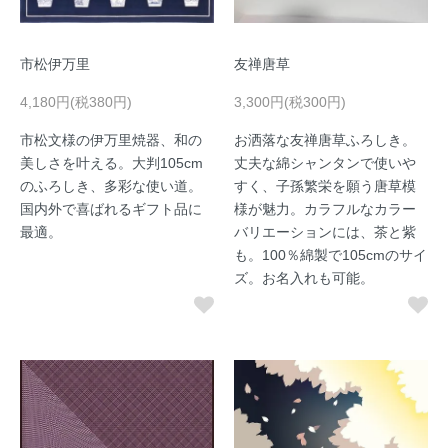
市松伊万里
友禅唐草
4,180円(税380円)
3,300円(税300円)
市松文様の伊万里焼器、和の
お洒落な友禅唐草ふろしき。
美しさを叶える。大判105cm
丈夫な綿シャンタンで使いや
のふろしき、多彩な使い道。
すく、子孫繁栄を願う唐草模
国内外で喜ばれるギフト品に
様が魅力。カラフルなカラー
最適。
バリエーションには、茶と紫
も。100％綿製で105cmのサイ
ズ。お名入れも可能。